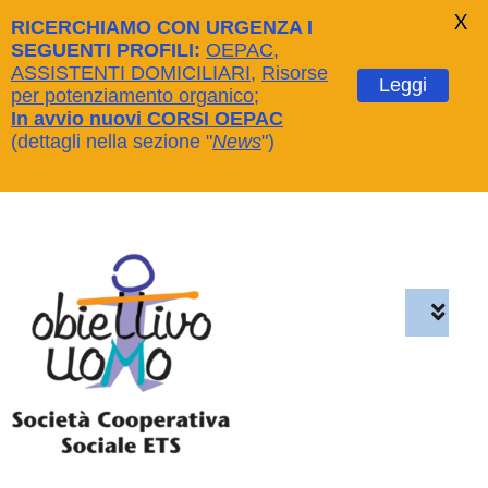
X
RICERCHIAMO CON URGENZA I
SEGUENTI PROFILI:
OEPAC
,
ASSISTENTI DOMICILIARI
,
Risorse
Leggi
per potenziamento organico
;
In avvio nuovi CORSI OEPAC
(dettagli nella sezione "
News
")
Salta
al
contenuto
Toggl
Navig
Home
Chi siamo