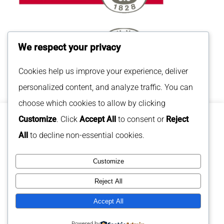
We respect your privacy
Cookies help us improve your experience, deliver
personalized content, and analyze traffic. You can
choose which cookies to allow by clicking
Customize
. Click
Accept All
to consent or
Reject
Policy di consenso per i cookie
All
to decline non-essential cookies.
Utilizziamo i cookie sul nostro sito Web per offrirti
l'esperienza più pertinente ricordando le tue preferenze
Obiettivo Uomo Società Cooperativa Sociale ETS –
quando ripeti le visite. Cliccando su "Accetta tutto",
Customize
Via Ostiense 131/L (scala A, 6° piano) – 00154 –
acconsenti all'uso di TUTTI i cookie. Tuttavia, puoi visitare
"Impostazioni cookie" per fornire un consenso controllato.
Roma – P.IVA 01348121003 – © All rights reserved
Reject All
–
PRIVACY POLICY
Impostazioni cookies
Accetta tutti
Accept All
Powered by