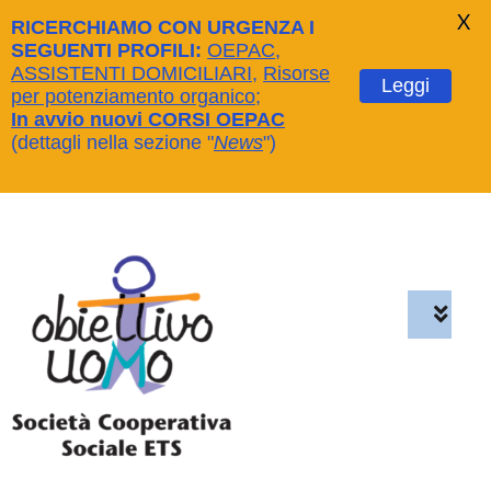
X
RICERCHIAMO CON URGENZA I
SEGUENTI PROFILI:
OEPAC
,
ASSISTENTI DOMICILIARI
,
Risorse
Leggi
per potenziamento organico
;
In avvio nuovi CORSI OEPAC
(dettagli nella sezione "
News
")
Salta
al
contenuto
Toggl
Navig
Home
Chi siamo