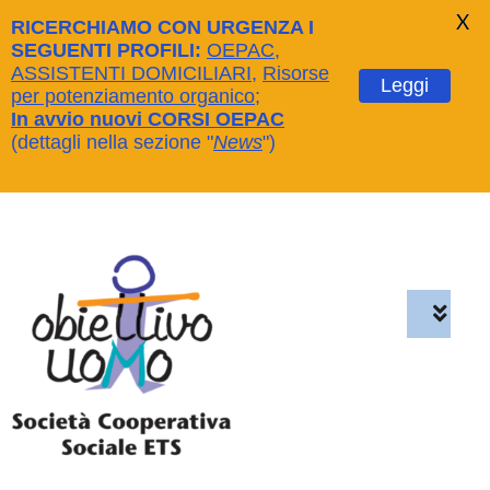
X
RICERCHIAMO CON URGENZA I
SEGUENTI PROFILI:
OEPAC
,
ASSISTENTI DOMICILIARI
,
Risorse
Leggi
per potenziamento organico
;
In avvio nuovi CORSI OEPAC
(dettagli nella sezione "
News
")
Salta
al
contenuto
Toggl
Navig
Home
Chi siamo